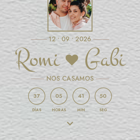
12 • 09 • 2026
Romi
Gabi
NOS CASAMOS
37
05
41
47
DÍAS
HORAS
MIN
SEG